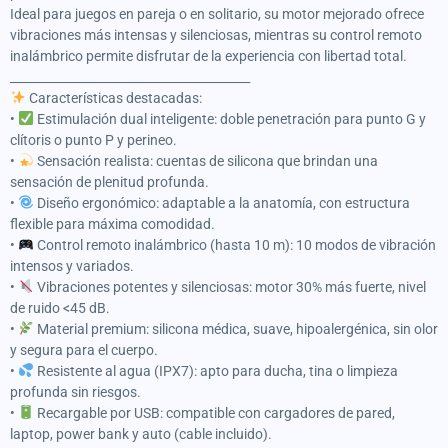
Ideal para juegos en pareja o en solitario, su motor mejorado ofrece
vibraciones más intensas y silenciosas, mientras su control remoto
inalámbrico permite disfrutar de la experiencia con libertad total.
________________________________________
Características destacadas:
•
Estimulación dual inteligente: doble penetración para punto G y
clítoris o punto P y perineo.
•
Sensación realista: cuentas de silicona que brindan una
sensación de plenitud profunda.
•
Diseño ergonómico: adaptable a la anatomía, con estructura
flexible para máxima comodidad.
•
Control remoto inalámbrico (hasta 10 m): 10 modos de vibración
intensos y variados.
•
Vibraciones potentes y silenciosas: motor 30% más fuerte, nivel
de ruido <45 dB.
•
Material premium: silicona médica, suave, hipoalergénica, sin olor
y segura para el cuerpo.
•
Resistente al agua (IPX7): apto para ducha, tina o limpieza
profunda sin riesgos.
•
Recargable por USB: compatible con cargadores de pared,
laptop, power bank y auto (cable incluido).