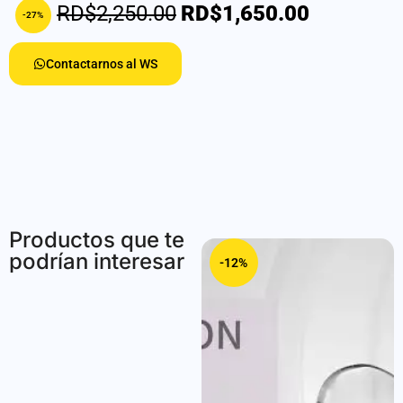
RD$2,250.00
RD$1,650.00
-27%
Contactarnos al WS
Productos que te
podrían interesar
-13%
-12%