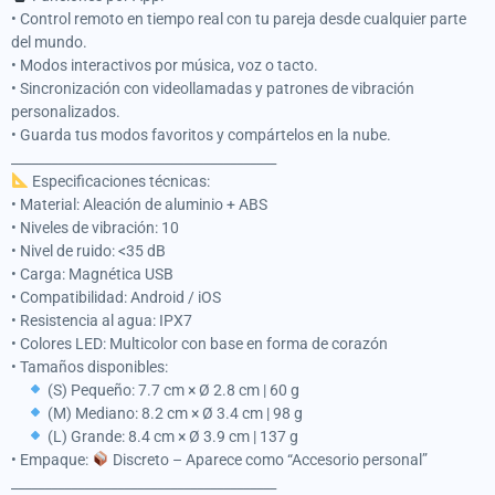
• Control remoto en tiempo real con tu pareja desde cualquier parte
del mundo.
• Modos interactivos por música, voz o tacto.
• Sincronización con videollamadas y patrones de vibración
personalizados.
• Guarda tus modos favoritos y compártelos en la nube.
________________________________________
Especificaciones técnicas:
• Material: Aleación de aluminio + ABS
• Niveles de vibración: 10
• Nivel de ruido: <35 dB
• Carga: Magnética USB
• Compatibilidad: Android / iOS
• Resistencia al agua: IPX7
• Colores LED: Multicolor con base en forma de corazón
• Tamaños disponibles:
(S) Pequeño: 7.7 cm × Ø 2.8 cm | 60 g
(M) Mediano: 8.2 cm × Ø 3.4 cm | 98 g
(L) Grande: 8.4 cm × Ø 3.9 cm | 137 g
• Empaque:
Discreto – Aparece como “Accesorio personal”
________________________________________