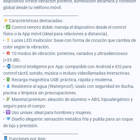
dispositivo ofrece vibración potente, iluminación dinámica y conexión
global desde tu teléfono móvil.
________________________________________
Características destacadas:
•
Control remoto doble: maneja el dispositivo desde el control
físico o la App móvil (ideal para relaciones a distancia).
•
Luces LED multicolor: base con forma de corazón que cambia de
color según la vibración.
•
10 modos de vibración: potentes, variados y ultrasilenciosos
(<35 dB).
•
Control inteligente por App: compatible con Android e iOS para
control táctil, sonido, música o incluso videollamadas interactivas.
•
Recarga magnética USB: práctica, rápida y moderna.
•
Resistente al agua (Waterproof): úsalo con seguridad en ducha,
piscina o limpieza sin preocupaciones.
•
Material premium: aleación de aluminio + ABS, hipoalergénico y
seguro para el cuerpo.
•
Uso unisex: ideal para hombres y mujeres.
•
Diseño elegante: sensación metálica fría y pulida para un toque
de lujo y precisión.
________________________________________
Funciones por App: