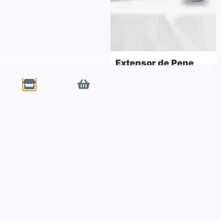
Cuentas Anales con Anillo Vibrador – Placer Total en Pareja
Extensor de Pene
RD$1,550.00
RD$1,350.00
RD$2,100.00
RD$1,850.00
Entretenimiento y Cultura
Entretenimiento y Cultura
Santo Domingo
Santo Domingo
Ver más productos