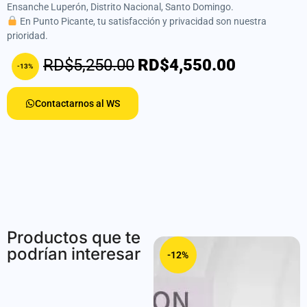
Ensanche Luperón, Distrito Nacional, Santo Domingo.
En Punto Picante, tu satisfacción y privacidad son nuestra
prioridad.
RD$5,250.00
RD$4,550.00
-13%
Contactarnos al WS
Productos que te
podrían interesar
-13%
-12%