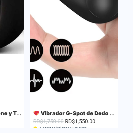
is – Silicona Negra
Vibrador G-Spot de Dedo con 10 Modos de Vibración
RD$1,750.00
RD$1,550.00
RD
Entretenimiento y Cultura