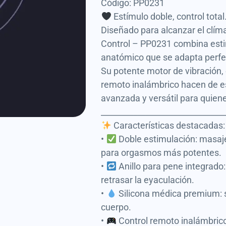
Código: PP0231
Estímulo doble, control total
Diseñado para alcanzar el clím
Control – PP0231 combina esti
anatómico que se adapta perfe
Su potente motor de vibración, e
remoto inalámbrico hacen de es
avanzada y versátil para quien
______________________________
Características destacadas:
•
Doble estimulación: masaje
para orgasmos más potentes.
•
Anillo para pene integrado
retrasar la eyaculación.
•
Silicona médica premium: su
cuerpo.
•
Control remoto inalámbrico: