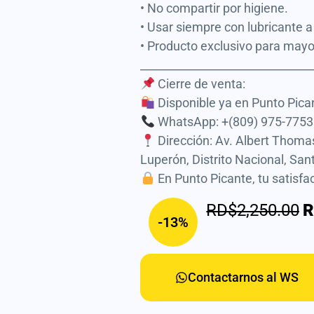
• No compartir por higiene.
• Usar siempre con lubricante 
• Producto exclusivo para mayo
______________________________
Cierre de venta:
Disponible ya en Punto Pican
WhatsApp: +(809) 975-7753 
Dirección: Av. Albert Thom
Luperón, Distrito Nacional, Sa
En Punto Picante, tu satisfac
RD$2,250.00
R
-13%
Contactarnos al WS