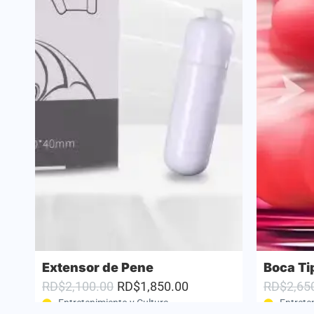
Extensor de Pene
Boca Ti
RD$2,100.00
RD$1,850.00
RD$2,65
Entretenimiento y Cultura
Entrete