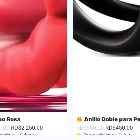
po Rosa
Anillo Doble para Pene y Testículos con Estimulador de Clítor
0.00
RD$2,250.00
RD$550.00
RD$450.00
nimiento y Cultura
Entretenimiento y Cultura