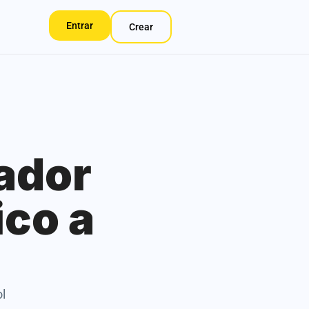
Entrar
Crear
ador
ico a
ol