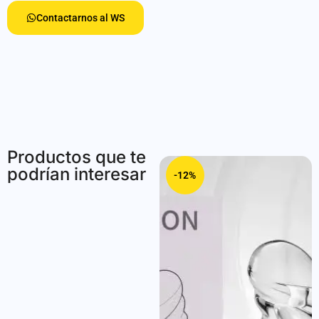
Contactarnos al WS
Productos que te
podrían interesar
-13%
-12%